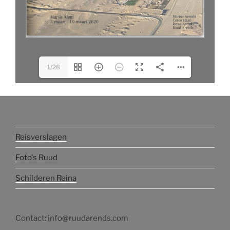
1/28
Reisverslagen
Foto's Ruud
Schilderen Reina
Contact: info@ruudarends.com