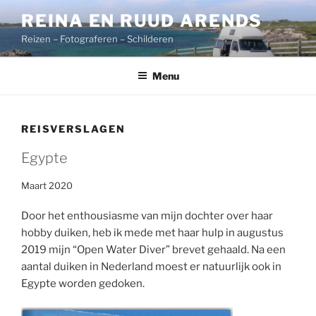
Ga
REINA EN RUUD ARENDS
naar
Reizen – Fotograferen – Schilderen
de
inhoud
Menu
REISVERSLAGEN
Egypte
Maart 2020
Door het enthousiasme van mijn dochter over haar
hobby duiken, heb ik mede met haar hulp in augustus
2019 mijn “Open Water Diver” brevet gehaald. Na een
aantal duiken in Nederland moest er natuurlijk ook in
Egypte worden gedoken.