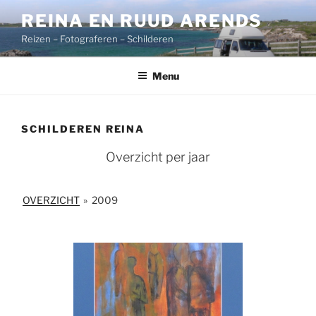
Ga
REINA EN RUUD ARENDS
naar
Reizen – Fotograferen – Schilderen
de
inhoud
Menu
SCHILDEREN REINA
Overzicht per jaar
OVERZICHT
»
2009