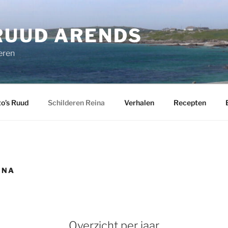
 RUUD ARENDS
eren
to’s Ruud
Schilderen Reina
Verhalen
Recepten
INA
Overzicht per jaar